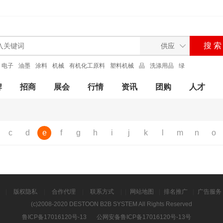
电子
油墨
涂料
机械
有机化工原料
塑料机械
品
洗涤用品
绿
牌
招商
展会
行情
资讯
团购
人才
c
d
e
f
g
h
i
j
k
l
m
n
o
|
版权隐私
|
合作代理
|
联系方式
|
|
网站地图
|
排名推广
|
广告服务
(c)2008-2020 DESTOON B2B SYSTEM All Rights Reserved
鲁ICP备17016120号-13
公网安备鲁ICP备17016120号-13号