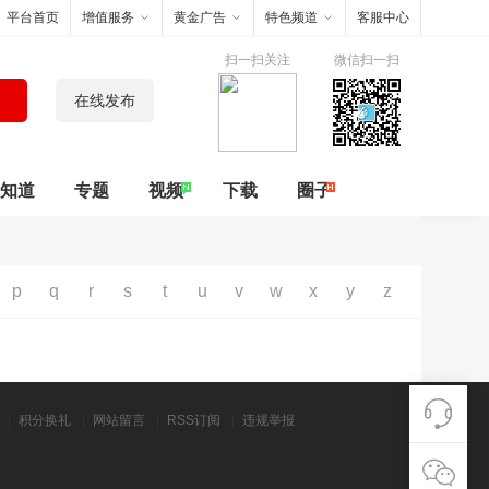
平台首页
增值服务
黄金广告
特色频道
客服中心
扫一扫关注
微信扫一扫
在线发布
知道
专题
视频
下载
圈子
p
q
r
s
t
u
v
w
x
y
z
|
积分换礼
|
网站留言
|
RSS订阅
|
违规举报