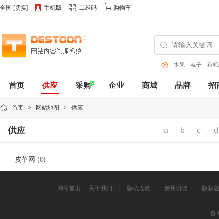
全国
[
切换
]
手机版
二维码
购物车
水果
电子
有机
色
首页
供应
采购
企业
商城
品牌
招
动态
首页
>
网站地图
>
供应
供应
a
b
c
d
皮革网
(0)
网站首页
关于我们
|
隐私政策
|
使用协议
|
版权
鲁I