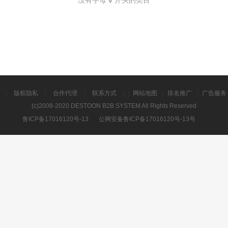
没有字母
v
开头的类目
|
版权隐私
|
合作代理
|
联系方式
|
|
网站地图
|
排名推广
|
广告服务
(c)2008-2020 DESTOON B2B SYSTEM All Rights Reserved
鲁ICP备17016120号-13
公网安备鲁ICP备17016120号-13号