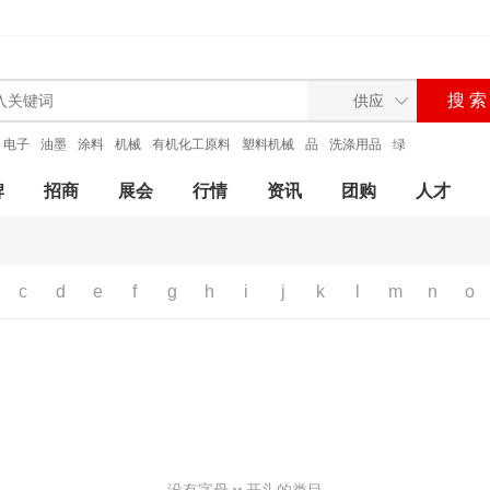
电子
油墨
涂料
机械
有机化工原料
塑料机械
品
洗涤用品
绿
牌
招商
展会
行情
资讯
团购
人才
c
d
e
f
g
h
i
j
k
l
m
n
o