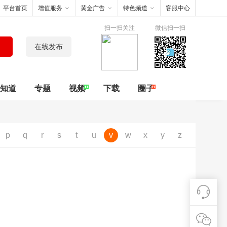
平台首页
增值服务
黄金广告
特色频道
客服中心
扫一扫关注
微信扫一扫
在线发布
知道
专题
视频
下载
圈子
p
q
r
s
t
u
v
w
x
y
z