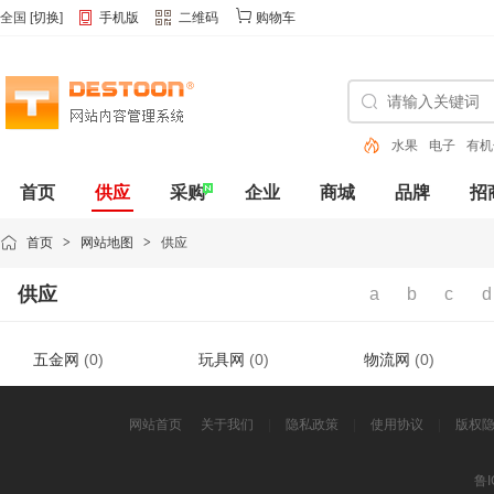
全国
[
切换
]
手机版
二维码
购物车
水果
电子
有机
色
首页
供应
采购
企业
商城
品牌
招
动态
首页
>
网站地图
>
供应
供应
a
b
c
d
五金网
(0)
玩具网
(0)
物流网
(0)
网站首页
关于我们
|
隐私政策
|
使用协议
|
版权
鲁I