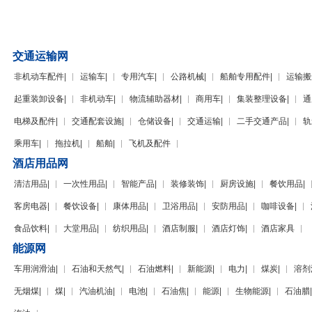
交通运输网
非机动车配件
|
运输车
|
专用汽车
|
公路机械
|
船舶专用配件
|
运输搬
起重装卸设备
|
非机动车
|
物流辅助器材
|
商用车
|
集装整理设备
|
通
电梯及配件
|
交通配套设施
|
仓储设备
|
交通运输
|
二手交通产品
|
轨
乘用车
|
拖拉机
|
船舶
|
飞机及配件
酒店用品网
清洁用品
|
一次性用品
|
智能产品
|
装修装饰
|
厨房设施
|
餐饮用品
|
客房电器
|
餐饮设备
|
康体用品
|
卫浴用品
|
安防用品
|
咖啡设备
|
食品饮料
|
大堂用品
|
纺织用品
|
酒店制服
|
酒店灯饰
|
酒店家具
能源网
车用润滑油
|
石油和天然气
|
石油燃料
|
新能源
|
电力
|
煤炭
|
溶剂
无烟煤
|
煤
|
汽油机油
|
电池
|
石油焦
|
能源
|
生物能源
|
石油腊
|