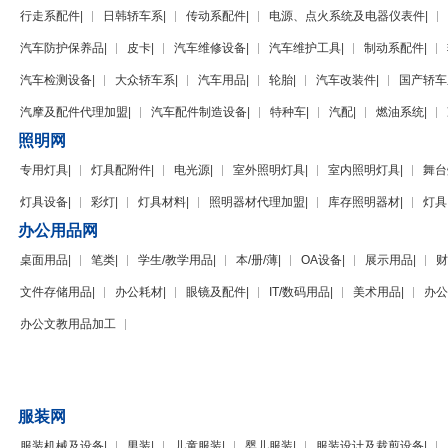
行走系配件
|
日韩轿车系
|
传动系配件
|
电源、点火系统及电器仪表件
|
汽车防护保养品
|
皮卡
|
汽车维修设备
|
汽车维护工具
|
制动系配件
|
汽车检测设备
|
大众轿车系
|
汽车用品
|
轮胎
|
汽车改装件
|
国产轿车
汽摩及配件代理加盟
|
汽车配件制造设备
|
特种车
|
汽配
|
燃油系统
|
照明网
专用灯具
|
灯具配附件
|
电光源
|
室外照明灯具
|
室内照明灯具
|
舞台
灯具设备
|
彩灯
|
灯具材料
|
照明器材代理加盟
|
库存照明器材
|
灯具
办公用品网
桌面用品
|
笔类
|
学生/教学用品
|
本/册/薄
|
OA设备
|
展示用品
|
财
文件存储用品
|
办公耗材
|
眼镜及配件
|
IT/数码用品
|
美术用品
|
办公
办公文教用品加工
服装网
服装机械及设备
|
男装
|
儿童服装
|
婴儿服装
|
服装设计及裁剪设备
|