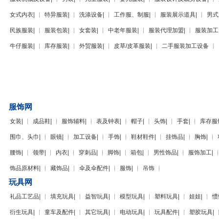
女式内衣
|
特异服装
|
洗涤设备
|
工作服、制服
|
服装展示道具
|
男式
民族服装
|
服装包装
|
女套装
|
中老年服装
|
服装代理加盟
|
服装加工
牛仔服装
|
库存服装
|
外贸服装
|
皮草/皮革服装
|
二手服装加工设备
服饰网
女装
|
成品鞋
|
服饰辅料
|
表及钟表
|
帽子
|
头饰
|
手套
|
库存服
围巾、头巾
|
眼镜
|
加工设备
|
手饰
|
鞋材鞋件
|
挂饰品
|
胸饰
|
腰饰
|
领带
|
内衣
|
穿刺品
|
脚饰
|
箱包
|
男性饰品
|
服饰加工
|
饰品原材料
|
藏饰品
|
伞及伞配件
|
服饰
|
吊饰
玩具网
礼品工艺品
|
填充玩具
|
益智玩具
|
模型玩具
|
塑料玩具
|
娃娃
|
惯
衍生玩具
|
童车及配件
|
其它玩具
|
电动玩具
|
玩具配件
|
塑胶玩具
|