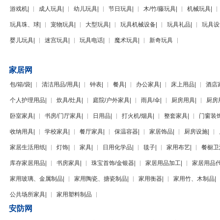
游戏机
|
成人玩具
|
幼儿玩具
|
节日玩具
|
木/竹/藤玩具
|
机械玩具
|
玩具珠、球
|
宠物玩具
|
大型玩具
|
玩具机械设备
|
玩具礼品
|
玩具设
婴儿玩具
|
迷宫玩具
|
玩具电话
|
魔术玩具
|
新奇玩具
家居网
包/箱/袋
|
清洁用品/用具
|
钟表
|
餐具
|
办公家具
|
床上用品
|
酒店
个人护理用品
|
炊具/灶具
|
庭院/户外家具
|
雨具/伞
|
厨房用具
|
厨房
卧室家具
|
书房/门厅家具
|
日用品
|
打火机/烟具
|
整套家具
|
门窗装
收纳用具
|
学校家具
|
餐厅家具
|
保温容器
|
家居饰品
|
厨房设施
|
家居生活用纸
|
灯饰
|
家具
|
日用化学品
|
毯子
|
家用布艺
|
餐橱卫
库存家居用品
|
书房家具
|
珠宝首饰/金银器
|
家居用品加工
|
家居用品
家用玻璃、金属制品
|
家用陶瓷、搪瓷制品
|
家用衡器
|
家用竹、木制品
|
公共场所家具
|
家用塑料制品
安防网