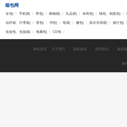
箱包网
女包
|
手机袋
|
男包
|
购物袋
|
礼品袋
|
休闲包
|
钱包、钥匙包
|
拉杆箱、行李箱
|
背包
|
书包
|
笔袋
|
腰包
|
高尔夫球袋
|
旅行包
|
化妆包、化妆箱
|
电脑包
|
CD包
网站首页
关于我们
|
隐私政策
|
使用协议
|
版权
鲁I