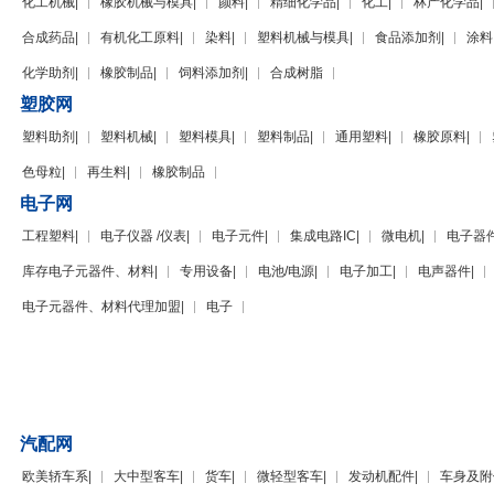
化工机械
|
橡胶机械与模具
|
颜料
|
精细化学品
|
化工
|
林产化学品
|
合成药品
|
有机化工原料
|
染料
|
塑料机械与模具
|
食品添加剂
|
涂料
化学助剂
|
橡胶制品
|
饲料添加剂
|
合成树脂
塑胶网
塑料助剂
|
塑料机械
|
塑料模具
|
塑料制品
|
通用塑料
|
橡胶原料
|
色母粒
|
再生料
|
橡胶制品
电子网
工程塑料
|
电子仪器 /仪表
|
电子元件
|
集成电路IC
|
微电机
|
电子器
库存电子元器件、材料
|
专用设备
|
电池/电源
|
电子加工
|
电声器件
|
电子元器件、材料代理加盟
|
电子
汽配网
欧美轿车系
|
大中型客车
|
货车
|
微轻型客车
|
发动机配件
|
车身及附