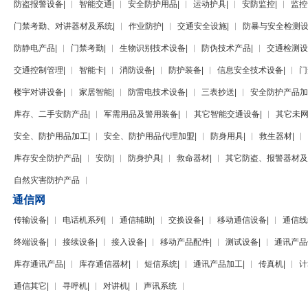
防盗报警设备
|
智能交通
|
安全防护用品
|
运动护具
|
安防监控
|
监控
门禁考勤、对讲器材及系统
|
作业防护
|
交通安全设施
|
防暴与安全检测
防静电产品
|
门禁考勤
|
生物识别技术设备
|
防伪技术产品
|
交通检测设
交通控制管理
|
智能卡
|
消防设备
|
防护装备
|
信息安全技术设备
|
门
楼宇对讲设备
|
家居智能
|
防雷电技术设备
|
三表抄送
|
安全防护产品加
库存、二手安防产品
|
军需用品及警用装备
|
其它智能交通设备
|
其它未
安全、防护用品加工
|
安全、防护用品代理加盟
|
防身用具
|
救生器材
|
库存安全防护产品
|
安防
|
防身护具
|
救命器材
|
其它防盗、报警器材及
自然灾害防护产品
通信网
传输设备
|
电话机系列
|
通信辅助
|
交换设备
|
移动通信设备
|
通信线
终端设备
|
接续设备
|
接入设备
|
移动产品配件
|
测试设备
|
通讯产品
库存通讯产品
|
库存通信器材
|
短信系统
|
通讯产品加工
|
传真机
|
计
通信其它
|
寻呼机
|
对讲机
|
声讯系统